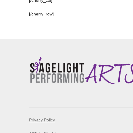
[/cherry_col]
[/cherry_row]
Privacy Policy