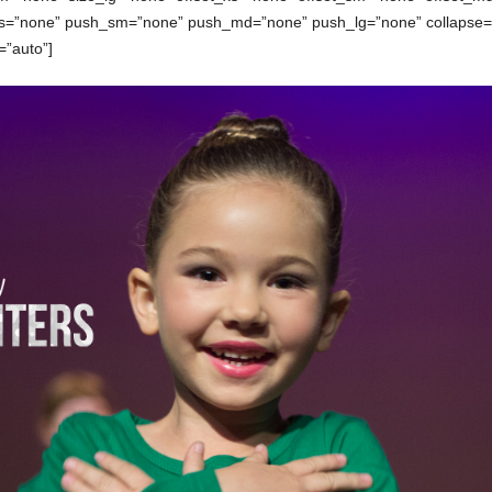
xs=”none” push_sm=”none” push_md=”none” push_lg=”none” collapse=”
=”auto”]