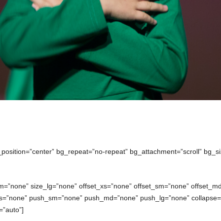
_position=”center” bg_repeat=”no-repeat” bg_attachment=”scroll” bg_si
m=”none” size_lg=”none” offset_xs=”none” offset_sm=”none” offset_md
xs=”none” push_sm=”none” push_md=”none” push_lg=”none” collapse=”
=”auto”]