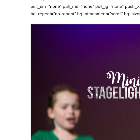
pull_sm=”none” pull_md=”none” pull_lg=”none” push_
bg_repeat=”no-repeat” bg_attachment=”scroll” bg_size