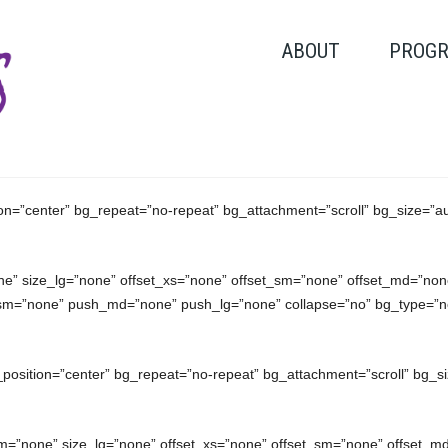
ABOUT
PROG
ion=”center” bg_repeat=”no-repeat” bg_attachment=”scroll” bg_size=”au
e” size_lg=”none” offset_xs=”none” offset_sm=”none” offset_md=”none
sm=”none” push_md=”none” push_lg=”none” collapse=”no” bg_type=”no
_position=”center” bg_repeat=”no-repeat” bg_attachment=”scroll” bg_si
m=”none” size_lg=”none” offset_xs=”none” offset_sm=”none” offset_md