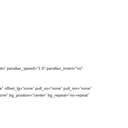
to” parallax_speed=”1.5″ parallax_invert=”no”
” offset_lg=”none” pull_xs=”none” pull_sm=”none”
ne” bg_position=”center” bg_repeat=”no-repeat”