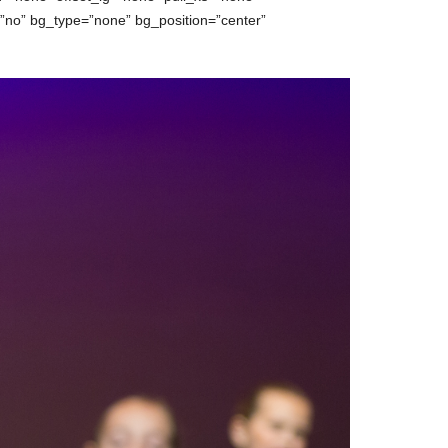
no” bg_type=”none” bg_position=”center”