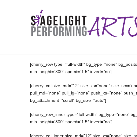
[cherry_row type=”full-width” bg_type=”none” bg_posit
min_height=”300″ speed=”1.5″ invert=”no”]
[cherry_col size_md=”12″ size_xs=”none” size_sm=”non
pull_md=”none” pull_lg=”none” push_xs=”none” push_
bg_attachment=”scroll” bg_size=”auto”]
[cherry_row_inner type=”full-width” bg_type=”none” bg
min_height=”300″ speed=”1.5″ invert=”no”]
[cherry_col_inner size_md=”12″ size_xs=”none” size_s