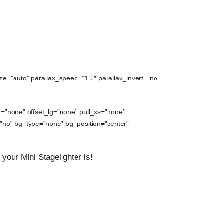
ze=”auto” parallax_speed=”1.5″ parallax_invert=”no”
=”none” offset_lg=”none” pull_xs=”none”
no” bg_type=”none” bg_position=”center”
your Mini Stagelighter is!