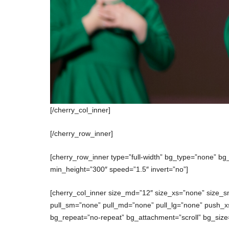
[/cherry_col_inner]
[/cherry_row_inner]
[cherry_row_inner type=”full-width” bg_type=”none” bg
min_height=”300″ speed=”1.5″ invert=”no”]
[cherry_col_inner size_md=”12″ size_xs=”none” size_s
pull_sm=”none” pull_md=”none” pull_lg=”none” push_
bg_repeat=”no-repeat” bg_attachment=”scroll” bg_size