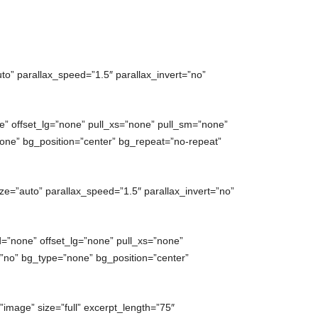
to” parallax_speed=”1.5″ parallax_invert=”no”
” offset_lg=”none” pull_xs=”none” pull_sm=”none”
ne” bg_position=”center” bg_repeat=”no-repeat”
ze=”auto” parallax_speed=”1.5″ parallax_invert=”no”
=”none” offset_lg=”none” pull_xs=”none”
no” bg_type=”none” bg_position=”center”
”image” size=”full” excerpt_length=”75″