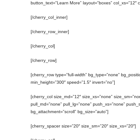
button_text=”Learn More” layout=”boxes” col_xs=”12″ 
[/cherry_col_inner]
[/cherry_row_inner]
[/cherry_col]
[/cherry_row]
[cherry_row type=”full-width” bg_type=”none” bg_posit
min_height=”300″ speed=”1.5″ invert=”no”]
[cherry_col size_md=”12″ size_xs=”none” size_sm=”non
pull_md=”none” pull_lg=”none” push_xs=”none” push_
bg_attachment=”scroll” bg_size=”auto”]
[cherry_spacer size=”20″ size_sm=”20″ size_xs=”20″]