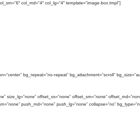
col_sm=”6″ col_md=”4″ col_lg=”4″ template=”image-box.tmpl”]
ion=”center” bg_repeat=”no-repeat” bg_attachment=”scroll” bg_size=”au
e” size_lg=”none” offset_xs=”none” offset_sm=”none” offset_md=”none
sm=”none” push_md=”none” push_lg=”none” collapse=”no” bg_type=”no