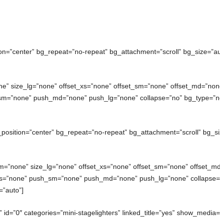
ion=”center” bg_repeat=”no-repeat” bg_attachment=”scroll” bg_size=”au
e” size_lg=”none” offset_xs=”none” offset_sm=”none” offset_md=”none
sm=”none” push_md=”none” push_lg=”none” collapse=”no” bg_type=”no
_position=”center” bg_repeat=”no-repeat” bg_attachment=”scroll” bg_si
m=”none” size_lg=”none” offset_xs=”none” offset_sm=”none” offset_md
xs=”none” push_sm=”none” push_md=”none” push_lg=”none” collapse=”
=”auto”]
” id=”0″ categories=”mini-stagelighters” linked_title=”yes” show_media=