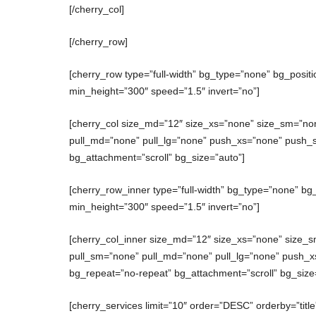
[/cherry_col]
[/cherry_row]
[cherry_row type=”full-width” bg_type=”none” bg_posit
min_height=”300″ speed=”1.5″ invert=”no”]
[cherry_col size_md=”12″ size_xs=”none” size_sm=”non
pull_md=”none” pull_lg=”none” push_xs=”none” push_
bg_attachment=”scroll” bg_size=”auto”]
[cherry_row_inner type=”full-width” bg_type=”none” bg
min_height=”300″ speed=”1.5″ invert=”no”]
[cherry_col_inner size_md=”12″ size_xs=”none” size_s
pull_sm=”none” pull_md=”none” pull_lg=”none” push_
bg_repeat=”no-repeat” bg_attachment=”scroll” bg_size
[cherry_services limit=”10″ order=”DESC” orderby=”title