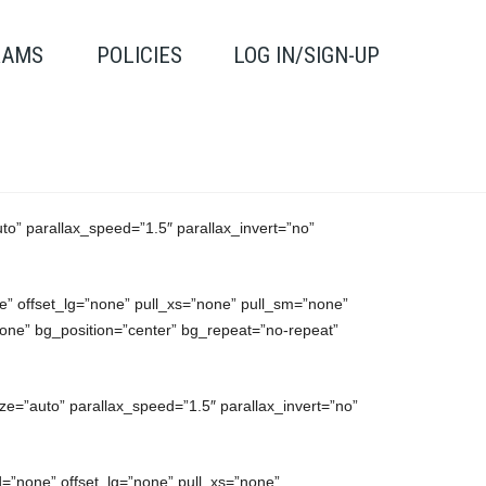
RAMS
POLICIES
LOG IN/SIGN-UP
to” parallax_speed=”1.5″ parallax_invert=”no”
” offset_lg=”none” pull_xs=”none” pull_sm=”none”
ne” bg_position=”center” bg_repeat=”no-repeat”
ze=”auto” parallax_speed=”1.5″ parallax_invert=”no”
=”none” offset_lg=”none” pull_xs=”none”