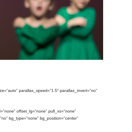
ze=”auto” parallax_speed=”1.5″ parallax_invert=”no”
=”none” offset_lg=”none” pull_xs=”none”
no” bg_type=”none” bg_position=”center”