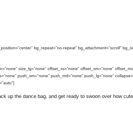
_position=”center” bg_repeat=”no-repeat” bg_attachment=”scroll” bg_si
m=”none” size_lg=”none” offset_xs=”none” offset_sm=”none” offset_md
xs=”none” push_sm=”none” push_md=”none” push_lg=”none” collapse=”
=”auto”]
 pack up the dance bag, and get ready to swoon over how cute 