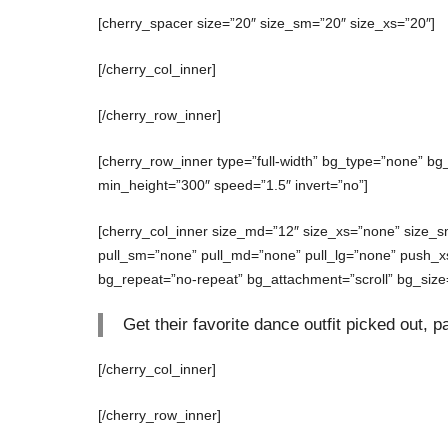
[cherry_spacer size=”20″ size_sm=”20″ size_xs=”20″]
[/cherry_col_inner]
[/cherry_row_inner]
[cherry_row_inner type=”full-width” bg_type=”none” bg
min_height=”300″ speed=”1.5″ invert=”no”]
[cherry_col_inner size_md=”12″ size_xs=”none” size_s
pull_sm=”none” pull_md=”none” pull_lg=”none” push_
bg_repeat=”no-repeat” bg_attachment=”scroll” bg_size
Get their favorite dance outfit picked out,
[/cherry_col_inner]
[/cherry_row_inner]