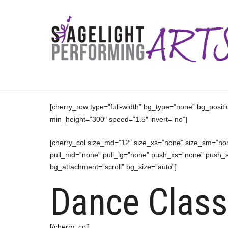
[cherry_row type=”full-width” bg_type=”none” bg_posit
min_height=”300″ speed=”1.5″ invert=”no”]
[cherry_col size_md=”12″ size_xs=”none” size_sm=”non
pull_md=”none” pull_lg=”none” push_xs=”none” push_
bg_attachment=”scroll” bg_size=”auto”]
Dance Class
[/cherry_col]