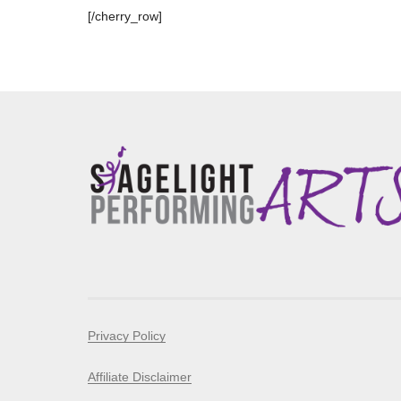
[/cherry_row]
Privacy Policy
Affiliate Disclaimer