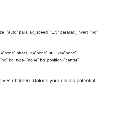
ze=”auto” parallax_speed=”1.5″ parallax_invert=”no”
=”none” offset_lg=”none” pull_xs=”none”
no” bg_type=”none” bg_position=”center”
gives children. Unlock your child’s potential