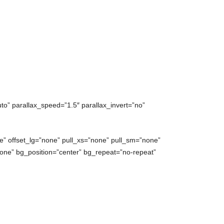
to” parallax_speed=”1.5″ parallax_invert=”no”
” offset_lg=”none” pull_xs=”none” pull_sm=”none”
ne” bg_position=”center” bg_repeat=”no-repeat”