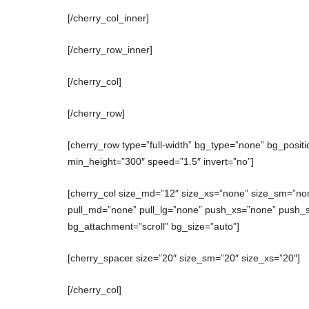
[/cherry_col_inner]
[/cherry_row_inner]
[/cherry_col]
[/cherry_row]
[cherry_row type=”full-width” bg_type=”none” bg_posit
min_height=”300″ speed=”1.5″ invert=”no”]
[cherry_col size_md=”12″ size_xs=”none” size_sm=”non
pull_md=”none” pull_lg=”none” push_xs=”none” push_
bg_attachment=”scroll” bg_size=”auto”]
[cherry_spacer size=”20″ size_sm=”20″ size_xs=”20″]
[/cherry_col]