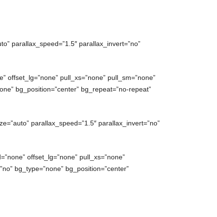
to” parallax_speed=”1.5″ parallax_invert=”no”
” offset_lg=”none” pull_xs=”none” pull_sm=”none”
ne” bg_position=”center” bg_repeat=”no-repeat”
ze=”auto” parallax_speed=”1.5″ parallax_invert=”no”
=”none” offset_lg=”none” pull_xs=”none”
no” bg_type=”none” bg_position=”center”